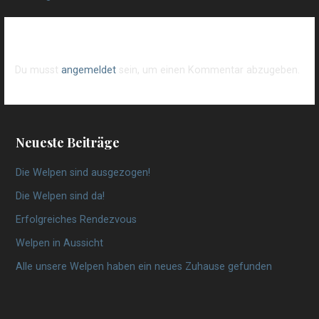
Schreibe einen Kommentar
Du musst
angemeldet
sein, um einen Kommentar abzugeben.
Neueste Beiträge
Die Welpen sind ausgezogen!
Die Welpen sind da!
Erfolgreiches Rendezvous
Welpen in Aussicht
Alle unsere Welpen haben ein neues Zuhause gefunden