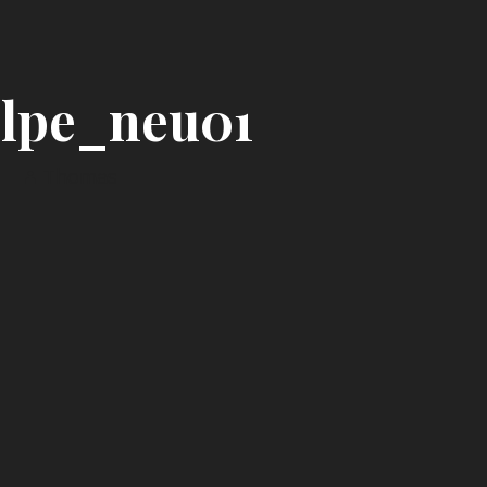
lpe_neu01
Thomas