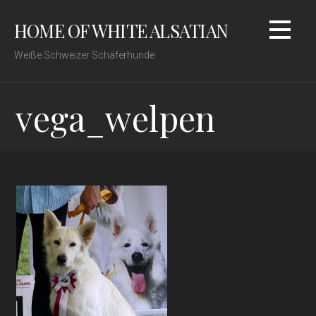
Zum
HOME OF WHITE ALSATIAN
Inhalt
springen
Weiße Schweizer Schäferhunde
vega_welpen