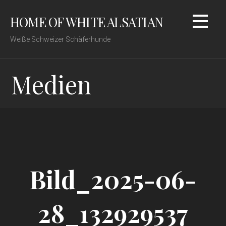
Zum
HOME OF WHITE ALSATIAN
Inhalt
springen
Weiße Schweizer Schäferhunde
Medien
Bild_2025-06-
28_132929537