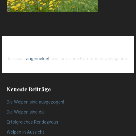
Schreibe einen Kommentar
Du musst
angemeldet
sein, um einen Kommentar abzugeben.
Neueste Beiträge
Die Welpen sind ausgezogen!
Die Welpen sind da!
Erfolgreiches Rendezvous
Welpen in Aussicht